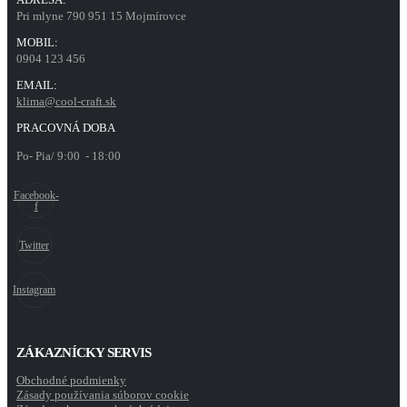
Pri mlyne 790 951 15 Mojmírovce
MOBIL:
0904 123 456
EMAIL:
klima@cool-craft.sk
PRACOVNÁ DOBA
Po- Pia/ 9:00 - 18:00
Facebook-
f
Twitter
Instagram
ZÁKAZNÍCKY SERVIS
Obchodné podmienky
Zásady používania súborov cookie