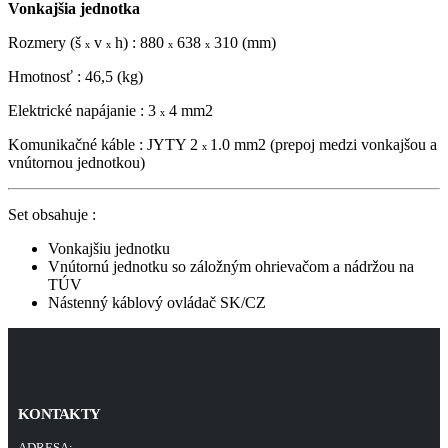
Vonkajšia
jednotka
Rozmery (š
v
h) : 880
638
310 (mm)
x
x
x
x
Hmotnosť : 46,5 (kg)
Elektrické napájanie : 3
4 mm2
x
Komunikačné káble : JYTY 2
1.0 mm2 (prepoj medzi vonkajšou a
x
vnútornou jednotkou)
Set obsahuje :
Vonkajšiu jednotku
Vnútornú jednotku so záložným ohrievačom a nádržou na
TÚV
Nástenný káblový ovládač SK/CZ
KONTAKTY
ADRESA: