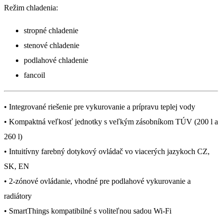
Režim chladenia:
stropné chladenie
stenové chladenie
podlahové chladenie
fancoil
• Integrované riešenie pre vykurovanie a prípravu teplej vody
• Kompaktná veľkosť jednotky s veľkým zásobníkom TÚV (200 l a
260 l)
• Intuitívny farebný dotykový ovládač vo viacerých jazykoch CZ,
SK, EN
• 2-zónové ovládanie, vhodné pre podlahové vykurovanie a
radiátory
• SmartThings kompatibilné s voliteľnou sadou Wi-Fi