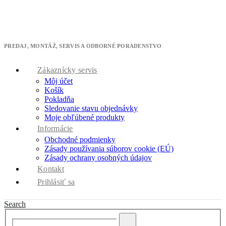
Máme pre Vás skvelú ponuku - získajte 10% zľavu na ktorúkoľvek
klimatizáciu.
* zľavový kód cool10 použite v pokladni
PREDAJ, MONTÁŽ, SERVIS A ODBORNÉ PORADENSTVO
Zákaznícky servis
Môj účet
Košík
Pokladňa
Sledovanie stavu objednávky
Moje obľúbené produkty
Informácie
Obchodné podmienky
Zásady používania súborov cookie (EÚ)
Zásady ochrany osobných údajov
Kontakt
Prihlásiť sa
Search