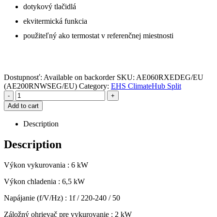
dotykový tlačidlá
ekvitermická funkcia
použiteľný ako termostat v referenčnej miestnosti
Dostupnosť:
Available on backorder
SKU:
AE060RXEDEG/EU
(AE200RNWSEG/EU)
Category:
EHS ClimateHub Split
-
+
Add to cart
Description
Description
Výkon vykurovania : 6 kW
Výkon chladenia : 6,5 kW
Napájanie (f/V/Hz) : 1f / 220-240 / 50
Záložný ohrievač pre vykurovanie : 2 kW