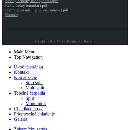
Zásady ochrany osobných údajov
Reklamačný formulár (.pdf)
Formulár na odstúpenie od zmluvy (.pdf)
Kontakt
© Copyright 2023. Všetky práva vyhradené.
Main Menu
Top Navigation
Úvodná stránka
Kontakt
Klimatizácie
Sólo split
Multi split
Tepelné čerpadlá
Split
Mono blok
Chladiace boxy
Priemyselné chladenie
Galéria
Zákaznícky servis