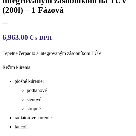
integrovaným zásobníkom na TUV
(200l) – 1 Fázová
6,963.00
€
s DPH
Tepelné čerpadlo s integrovaným zásobníkom TÚV
Režim kúrenia:
plošné kúrenie:
podlahové
stenové
stropné
radiátorové kúrenie
fancoil