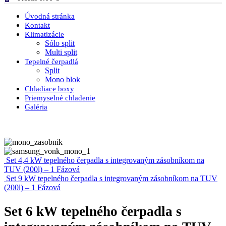
Úvodná stránka
Kontakt
Klimatizácie
Sólo split
Multi split
Tepelné čerpadlá
Split
Mono blok
Chladiace boxy
Priemyselné chladenie
Galéria
Set 4,4 kW tepelného čerpadla s integrovaným zásobníkom na
TUV (200l) – 1 Fázová
Set 9 kW tepelného čerpadla s integrovaným zásobníkom na TUV
(200l) – 1 Fázová
Set 6 kW tepelného čerpadla s