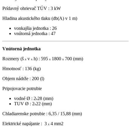
Prídavný ohrievač TÚV : 3 kW
Hladina akustického tlaku (db(A) v 1 m)
vonkajšia jednotka : 26
vnútorná jednotka : 47
Vnútorná jednotka
Rozmery (š
v
h) : 595
1800
700 (mm)
x
x
x
x
Hmotnosť : 136 (kg)
Objem nádrže : 200 (l)
Pripojovacie potrubie
vodné Ø : 2
28
(mm)
x
TUV Ø : 2
22
(mm)
x
Chladiarenske potrubie : 6,35 / 15,88 (mm)
Elektrické napájanie : 3
4 mm2
x