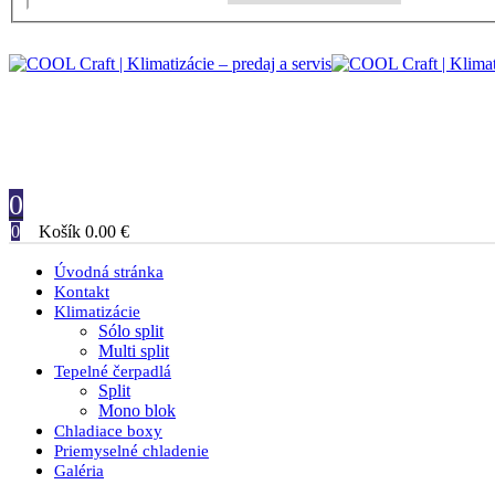
0
0
Košík
0.00
€
Úvodná stránka
Kontakt
Klimatizácie
Sólo split
Multi split
Tepelné čerpadlá
Split
Mono blok
Chladiace boxy
Priemyselné chladenie
Galéria