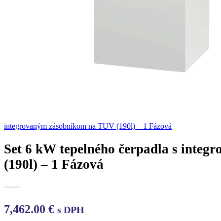
integrovaným zásobníkom na TUV (190l) – 1 Fázová
Set 6 kW tepelného čerpadla s inte
(190l) – 1 Fázová
7,462.00
€
s DPH