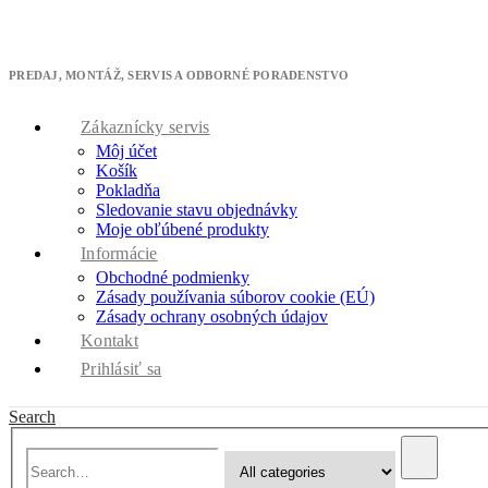
M
* zľavový kód cool10 použite v pokladni
PREDAJ, MONTÁŽ, SERVIS A ODBORNÉ PORADENSTVO
Zákaznícky servis
Môj účet
Košík
Pokladňa
Sledovanie stavu objednávky
Moje obľúbené produkty
Informácie
Obchodné podmienky
Zásady používania súborov cookie (EÚ)
Zásady ochrany osobných údajov
Kontakt
Prihlásiť sa
Search