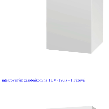
integrovaným zásobníkom na TUV (190l) – 1 Fázová