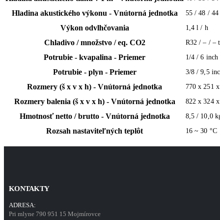
Hladina akustického výkonu - Vnútorná jednotka
55 / 48 / 44
Výkon odvlhčovania
1,4 l / h
Chladivo / množstvo / eq. CO2
R32 / – / – t
Potrubie - kvapalina - Priemer
1/4 / 6 inc
Potrubie - plyn - Priemer
3/8 / 9,5 i
Rozmery (š x v x h) - Vnútorná jednotka
770 x 251 
Rozmery balenia (š x v x h) - Vnútorná jednotka
822 x 324 
Hmotnosť netto / brutto - Vnútorná jednotka
8,5 / 10,0 k
Rozsah nastaviteľných teplôt
16 ~ 30 °C
KONTAKTY
ADRESA:
Pri mlyne 790 951 15 Mojmírovce