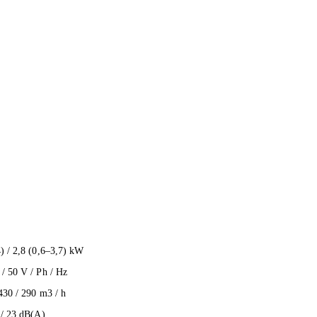
4) / 2,8 (0,6–3,7) kW
 / 50 V / Ph / Hz
430 / 290 m3 / h
 / 23 dB(A)