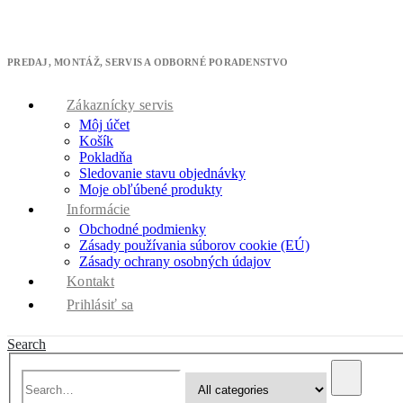
M
* zľavový kód cool10 použite v pokladni
PREDAJ, MONTÁŽ, SERVIS A ODBORNÉ PORADENSTVO
Zákaznícky servis
Môj účet
Košík
Pokladňa
Sledovanie stavu objednávky
Moje obľúbené produkty
Informácie
Obchodné podmienky
Zásady používania súborov cookie (EÚ)
Zásady ochrany osobných údajov
Kontakt
Prihlásiť sa
Search