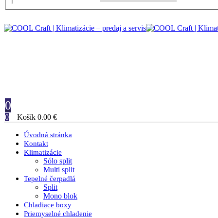
0
0
Košík
0.00
€
Úvodná stránka
Kontakt
Klimatizácie
Sólo split
Multi split
Tepelné čerpadlá
Split
Mono blok
Chladiace boxy
Priemyselné chladenie