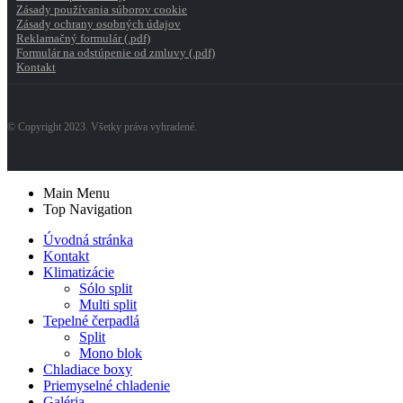
Zásady používania súborov cookie
Zásady ochrany osobných údajov
Reklamačný formulár (.pdf)
Formulár na odstúpenie od zmluvy (.pdf)
Kontakt
© Copyright 2023. Všetky práva vyhradené.
Main Menu
Top Navigation
Úvodná stránka
Kontakt
Klimatizácie
Sólo split
Multi split
Tepelné čerpadlá
Split
Mono blok
Chladiace boxy
Priemyselné chladenie
Galéria