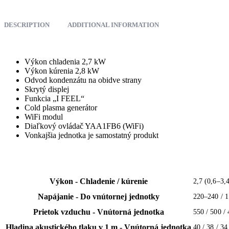
DESCRIPTION
ADDITIONAL INFORMATION
Výkon chladenia 2,7 kW
Výkon kúrenia 2,8 kW
Odvod kondenzátu na obidve strany
Skrytý displej
Funkcia „I FEEL“
Cold plasma generátor
WiFi modul
Diaľkový ovládač YAA1FB6 (WiFi)
Vonkajšia jednotka je samostatný produkt
Výkon - Chladenie / kúrenie
2,7 (0,6–3,
Napájanie - Do vnútornej jednotky
220–240 / 1
Prietok vzduchu - Vnútorná jednotka
550 / 500 / 
Hladina akustického tlaku v 1 m - Vnútorná jednotka
40 / 38 / 34