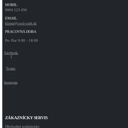
MOBIL:
0904 123 456
EMAIL:
klima@cool-craft.sk
PRACOVNÁ DOBA
Po- Pia/ 9:00 - 18:00
Facebook-
f
Twitter
Instagram
ZÁKAZNÍCKY SERVIS
Obchodné podmienky