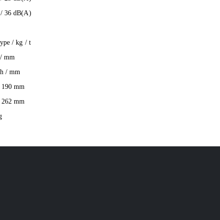
 / 36 dB(A)
ype / kg / t
h / mm
nch / mm
x 190 mm
x 262 mm
g