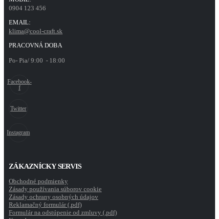
0904 123 456
EMAIL:
klima@cool-craft.sk
PRACOVNÁ DOBA
Po- Pia/ 9:00 - 18:00
Facebook-
f
Twitter
Instagram
ZÁKAZNÍCKY SERVIS
Obchodné podmienky
Zásady používania súborov cookie
Zásady ochrany osobných údajov
Reklamačný formulár (.pdf)
Formulár na odstúpenie od zmluvy (.pdf)