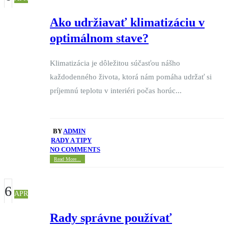
Ako udržiavať klimatizáciu v
optimálnom stave?
Klimatizácia je dôležitou súčasťou nášho
každodenného života, ktorá nám pomáha udržať si
príjemnú teplotu v interiéri počas horúc...
BY
ADMIN
RADY A TIPY
NO COMMENTS
Read More...
6
APR
Rady správne používať