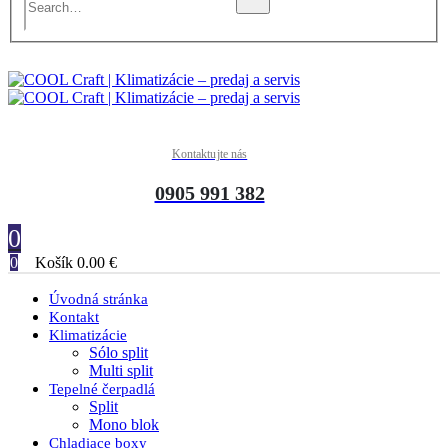
Kontaktujte nás
0905 991 382
0
0
Košík
0.00
€
Úvodná stránka
Kontakt
Klimatizácie
Sólo split
Multi split
Tepelné čerpadlá
Split
Mono blok
Chladiace boxy