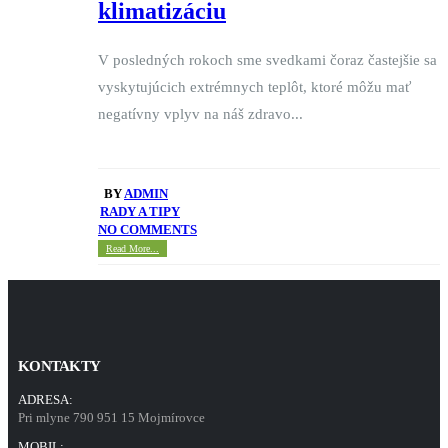
klimatizáciu
V posledných rokoch sme svedkami čoraz častejšie sa
vyskytujúcich extrémnych teplôt, ktoré môžu mať
negatívny vplyv na náš zdravo...
BY
ADMIN
RADY A TIPY
NO COMMENTS
Read More...
KONTAKTY
ADRESA:
Pri mlyne 790 951 15 Mojmírovce
MOBIL: