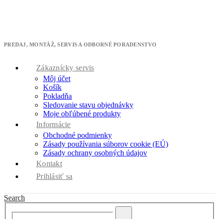
Máme pre Vás skvelú ponuku - získajte 10% zľavu na ktorúkoľvek
klimatizáciu.
* zľavový kód cool10 použite v pokladni
PREDAJ, MONTÁŽ, SERVIS A ODBORNÉ PORADENSTVO
Zákaznícky servis
Môj účet
Košík
Pokladňa
Sledovanie stavu objednávky
Moje obľúbené produkty
Informácie
Obchodné podmienky
Zásady používania súborov cookie (EÚ)
Zásady ochrany osobných údajov
Kontakt
Prihlásiť sa
Search