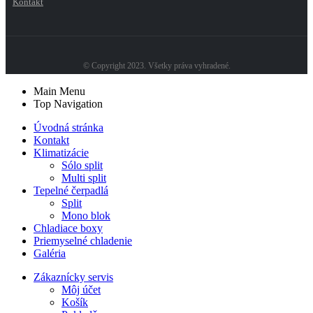
Kontakt
© Copyright 2023. Všetky práva vyhradené.
Main Menu
Top Navigation
Úvodná stránka
Kontakt
Klimatizácie
Sólo split
Multi split
Tepelné čerpadlá
Split
Mono blok
Chladiace boxy
Priemyselné chladenie
Galéria
Zákaznícky servis
Môj účet
Košík