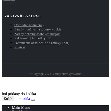
ZÁKAZNÍCKY SERVIS
Obchodné podmienky
Zásady používania súborov cookie
Zásady ochrany osobných údajov
Reklamačný formulár (.pdf)
Formulár na odstúpenie od zmluvy (.pdf)
Kontakt
© Copyright 2023. Všetky práva vyhradené.
bol pridaný do košíka.
Pokladňa
Košík
Main Menu