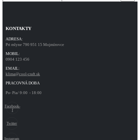
price
price
KONTAKTY
ADRESA:
Pri mlyne 790 951 15 Mojmírovce
MOBIL:
0904 123 456
EMAIL:
klima@cool-craft.sk
PRACOVNÁ DOBA
Po- Pia/ 9:00 - 18:00
Facebook-
f
Twitter
Instagram