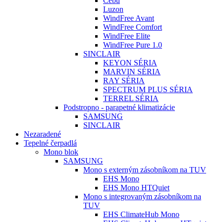
Cebu
Luzon
WindFree Avant
WindFree Comfort
WindFree Elite
WindFree Pure 1.0
SINCLAIR
KEYON SÉRIA
MARVIN SÉRIA
RAY SÉRIA
SPECTRUM PLUS SÉRIA
TERREL SÉRIA
Podstropno - parapetné klimatizácie
SAMSUNG
SINCLAIR
Nezaradené
Tepelné čerpadlá
Mono blok
SAMSUNG
Mono s externým zásobníkom na TUV
EHS Mono
EHS Mono HTQuiet
Mono s integrovaným zásobníkom na
TUV
EHS ClimateHub Mono