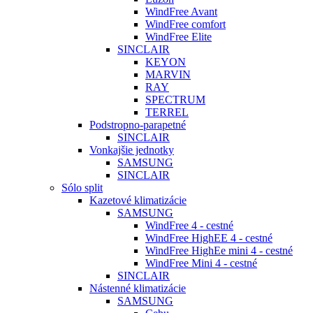
WindFree Avant
WindFree comfort
WindFree Elite
SINCLAIR
KEYON
MARVIN
RAY
SPECTRUM
TERREL
Podstropno-parapetné
SINCLAIR
Vonkajšie jednotky
SAMSUNG
SINCLAIR
Sólo split
Kazetové klimatizácie
SAMSUNG
WindFree 4 - cestné
WindFree HighEE 4 - cestné
WindFree HighEe mini 4 - cestné
WindFree Mini 4 - cestné
SINCLAIR
Nástenné klimatizácie
SAMSUNG