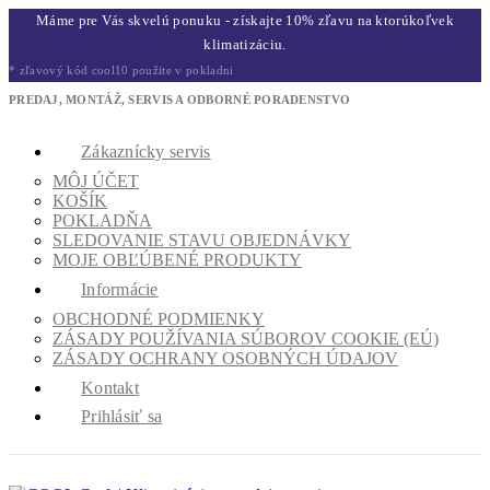
Máme pre Vás skvelú ponuku - získajte 10% zľavu na ktorúkoľvek
klimatizáciu.
* zľavový kód cool10 použite v pokladni
PREDAJ, MONTÁŽ, SERVIS A ODBORNÉ PORADENSTVO
Zákaznícky servis
MÔJ ÚČET
KOŠÍK
POKLADŇA
SLEDOVANIE STAVU OBJEDNÁVKY
MOJE OBĽÚBENÉ PRODUKTY
Informácie
OBCHODNÉ PODMIENKY
ZÁSADY POUŽÍVANIA SÚBOROV COOKIE (EÚ)
ZÁSADY OCHRANY OSOBNÝCH ÚDAJOV
Kontakt
Prihlásiť sa