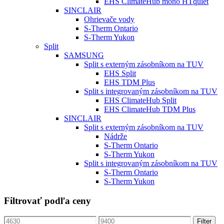
EHS ClimateHub mono HTquiet
SINCLAIR
Ohrievače vody
S-Therm Ontario
S-Therm Yukon
Split
SAMSUNG
Split s externým zásobníkom na TUV
EHS Split
EHS TDM Plus
Split s integrovaným zásobníkom na TUV
EHS ClimateHub Split
EHS ClimateHub TDM Plus
SINCLAIR
Split s externým zásobníkom na TUV
Nádrže
S-Therm Ontario
S-Therm Yukon
Split s integrovaným zásobníkom na TUV
S-Therm Ontario
S-Therm Yukon
Filtrovať podľa ceny
Min
Max
Filter