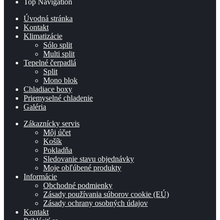
Top Navigation
Úvodná stránka
Kontakt
Klimatizácie
Sólo split
Multi split
Tepelné čerpadlá
Split
Mono blok
Chladiace boxy
Priemyselné chladenie
Galéria
Zákaznícky servis
Môj účet
Košík
Pokladňa
Sledovanie stavu objednávky
Moje obľúbené produkty
Informácie
Obchodné podmienky
Zásady používania súborov cookie (EÚ)
Zásady ochrany osobných údajov
Kontakt