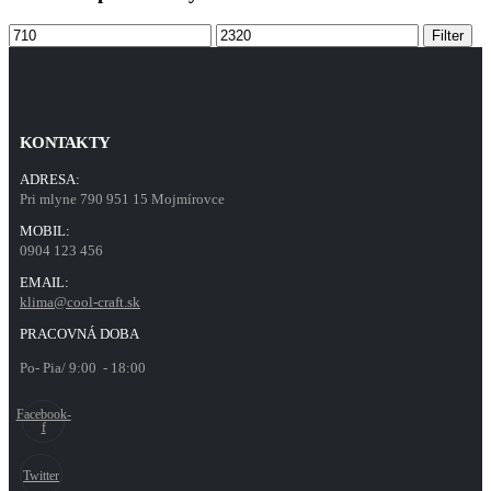
Min
Max
Filter
price
price
KONTAKTY
ADRESA:
Pri mlyne 790 951 15 Mojmírovce
MOBIL:
0904 123 456
EMAIL:
klima@cool-craft.sk
PRACOVNÁ DOBA
Po- Pia/ 9:00 - 18:00
Facebook-
f
Twitter