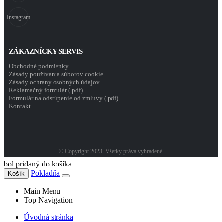
Instagram
ZÁKAZNÍCKY SERVIS
Obchodné podmienky
Zásady používania súborov cookie
Zásady ochrany osobných údajov
Reklamačný formulár (.pdf)
Formulár na odstúpenie od zmluvy (.pdf)
Kontakt
© Copyright 2023. Všetky práva vyhradené.
bol pridaný do košíka.
Pokladňa
Košík
Main Menu
Top Navigation
Úvodná stránka