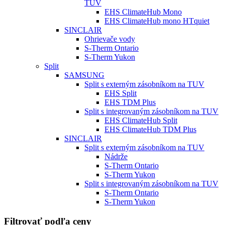
TUV
EHS ClimateHub Mono
EHS ClimateHub mono HTquiet
SINCLAIR
Ohrievače vody
S-Therm Ontario
S-Therm Yukon
Split
SAMSUNG
Split s externým zásobníkom na TUV
EHS Split
EHS TDM Plus
Split s integrovaným zásobníkom na TUV
EHS ClimateHub Split
EHS ClimateHub TDM Plus
SINCLAIR
Split s externým zásobníkom na TUV
Nádrže
S-Therm Ontario
S-Therm Yukon
Split s integrovaným zásobníkom na TUV
S-Therm Ontario
S-Therm Yukon
Filtrovať podľa ceny