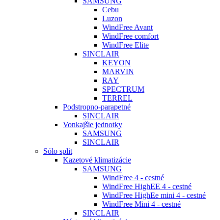
SAMSUNG
Cebu
Luzon
WindFree Avant
WindFree comfort
WindFree Elite
SINCLAIR
KEYON
MARVIN
RAY
SPECTRUM
TERREL
Podstropno-parapetné
SINCLAIR
Vonkajšie jednotky
SAMSUNG
SINCLAIR
Sólo split
Kazetové klimatizácie
SAMSUNG
WindFree 4 - cestné
WindFree HighEE 4 - cestné
WindFree HighEe mini 4 - cestné
WindFree Mini 4 - cestné
SINCLAIR