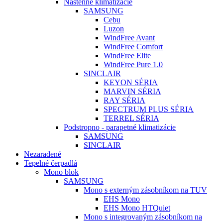
Nástenné klimatizácie
SAMSUNG
Cebu
Luzon
WindFree Avant
WindFree Comfort
WindFree Elite
WindFree Pure 1.0
SINCLAIR
KEYON SÉRIA
MARVIN SÉRIA
RAY SÉRIA
SPECTRUM PLUS SÉRIA
TERREL SÉRIA
Podstropno - parapetné klimatizácie
SAMSUNG
SINCLAIR
Nezaradené
Tepelné čerpadlá
Mono blok
SAMSUNG
Mono s externým zásobníkom na TUV
EHS Mono
EHS Mono HTQuiet
Mono s integrovaným zásobníkom na