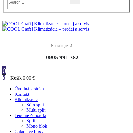
Kontaktujte nás
0905 991 382
0
0
Košík
0.00
€
Úvodná stránka
Kontakt
Klimatizácie
Sólo split
Multi split
Tepelné čerpadlá
Split
Mono blok
Chladiace boxy