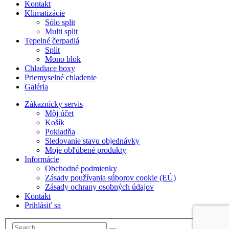
Kontakt
Klimatizácie
Sólo split
Multi split
Tepelné čerpadlá
Split
Mono blok
Chladiace boxy
Priemyselné chladenie
Galéria
Zákaznícky servis
Môj účet
Košík
Pokladňa
Sledovanie stavu objednávky
Moje obľúbené produkty
Informácie
Obchodné podmienky
Zásady používania súborov cookie (EÚ)
Zásady ochrany osobných údajov
Kontakt
Prihlásiť sa