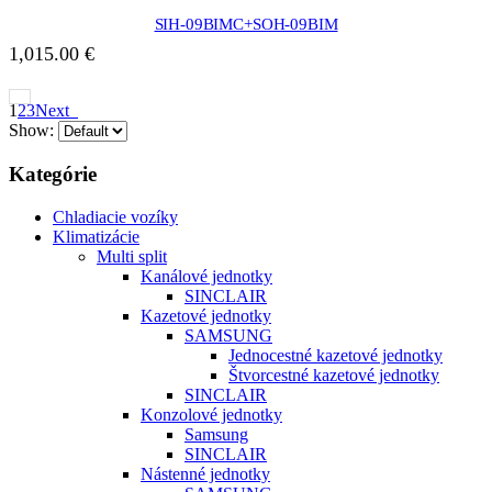
SIH-09BIMC+SOH-09BIM
1,015.00
€
1
2
3
Next
Show:
Kategórie
Chladiacie vozíky
Klimatizácie
Multi split
Kanálové jednotky
SINCLAIR
Kazetové jednotky
SAMSUNG
Jednocestné kazetové jednotky
Štvorcestné kazetové jednotky
SINCLAIR
Konzolové jednotky
Samsung
SINCLAIR
Nástenné jednotky