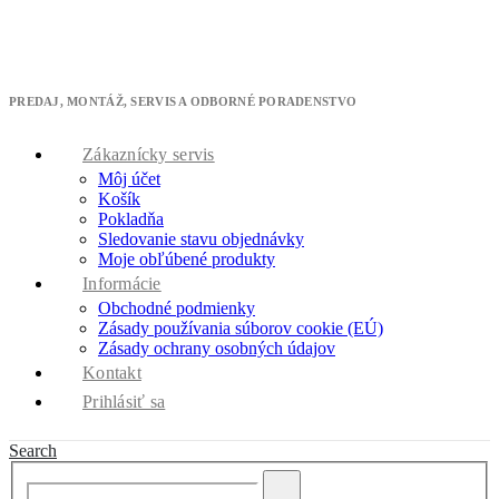
Máme pre Vás skvelú ponuku - získajte 10% zľavu na ktorúkoľvek
klimatizáciu.
* zľavový kód cool10 použite v pokladni
PREDAJ, MONTÁŽ, SERVIS A ODBORNÉ PORADENSTVO
Zákaznícky servis
Môj účet
Košík
Pokladňa
Sledovanie stavu objednávky
Moje obľúbené produkty
Informácie
Obchodné podmienky
Zásady používania súborov cookie (EÚ)
Zásady ochrany osobných údajov
Kontakt
Prihlásiť sa
Search