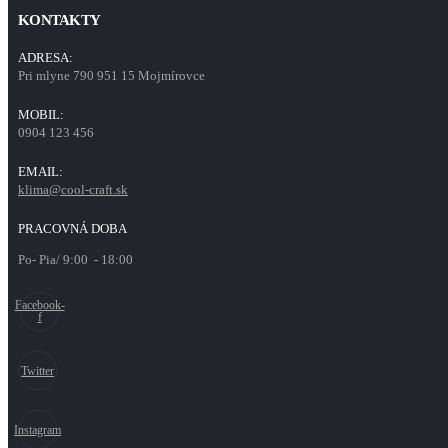
KONTAKTY
ADRESA:
Pri mlyne 790 951 15 Mojmírovce
MOBIL:
0904 123 456
EMAIL:
klima@cool-craft.sk
PRACOVNÁ DOBA
Po- Pia/ 9:00 - 18:00
Facebook-
f
Twitter
Instagram