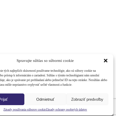
Spravujte súhlas so súbormi cookie
ie tých najlepších skúseností používame technológie, ako sú súbory cookie na
ebo prístup k informáciám o zariadení. Súhlas s týmito technológiami nám umožní
aje, ako je správanie pri prehliadaní alebo jedinečné ID na tejto stránke. Nesúhlas alebo
asu môže nepriaznivo ovplyvniť určité vlastnosti a funkcie.
Prijať
Odmietnuť
Zobraziť predvoľby
Zásady používania súborov cookie
Zásady ochrany osobných údajov