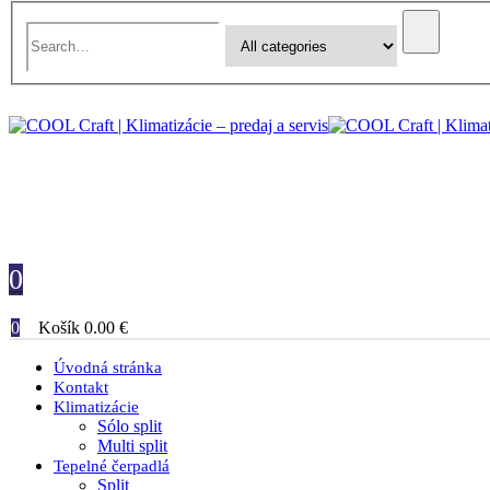
0
0
Košík
0.00
€
Úvodná stránka
Kontakt
Klimatizácie
Sólo split
Multi split
Tepelné čerpadlá
Split