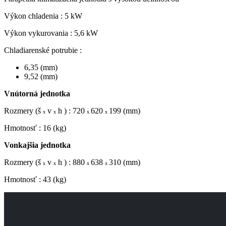
Výkon chladenia : 5 kW
Výkon vykurovania : 5,6 kW
Chladiarenské potrubie :
6,35 (mm)
9,52 (mm)
Vnútorná jednotka
Rozmery (š
v
h ) : 720
620
199 (mm)
x
x
x
x
Hmotnosť : 16 (kg)
Vonkajšia jednotka
Rozmery (š
v
h ) : 880
63
8
310
(mm)
x
x
x
x
Hmotnosť : 43 (kg)