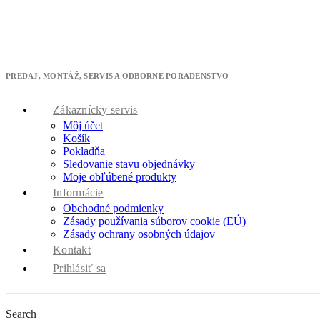
Máme pre Vá
* zľavový kód cool10 použite v pokladni
PREDAJ, MONTÁŽ, SERVIS A ODBORNÉ PORADENSTVO
Zákaznícky servis
Môj účet
Košík
Pokladňa
Sledovanie stavu objednávky
Moje obľúbené produkty
Informácie
Obchodné podmienky
Zásady používania súborov cookie (EÚ)
Zásady ochrany osobných údajov
Kontakt
Prihlásiť sa
Search