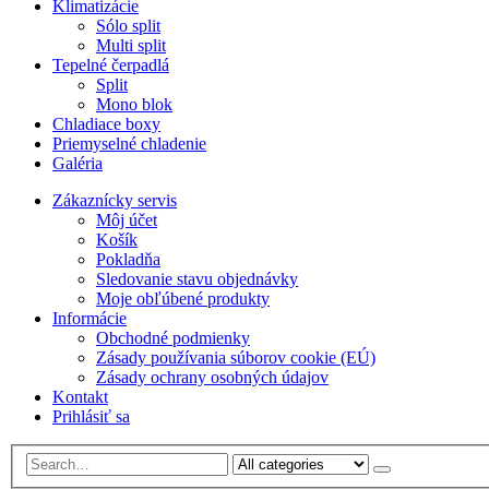
Klimatizácie
Sólo split
Multi split
Tepelné čerpadlá
Split
Mono blok
Chladiace boxy
Priemyselné chladenie
Galéria
Zákaznícky servis
Môj účet
Košík
Pokladňa
Sledovanie stavu objednávky
Moje obľúbené produkty
Informácie
Obchodné podmienky
Zásady používania súborov cookie (EÚ)
Zásady ochrany osobných údajov
Kontakt
Prihlásiť sa