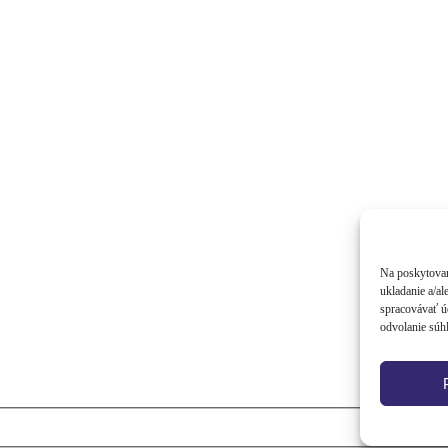
Na poskytovan
ukladanie a/al
spracovávať úd
odvolanie súhl