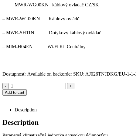
MWR-WG00KN káblový ovládač CZ/SK
– MWR-WG00KN Káblový ovládč
– MWR-SH11N Dotykový káblový ovládač
– MIM-H04EN Wi-Fi Kit Centrálny
Dostupnosť:
Available on backorder
SKU:
AJ026TNJDKG/EU-1-1-1
-
+
Add to cart
Description
Description
Parapetná klimatizačná jednotka s vysokou účinnosťou