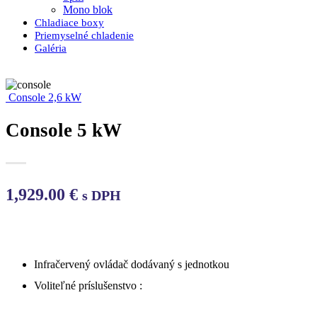
Mono blok
Chladiace boxy
Priemyselné chladenie
Galéria
Console 2,6 kW
Console 5 kW
1,929.00
€
s DPH
Infračervený ovládač dodávaný s jednotkou
Voliteľné prís