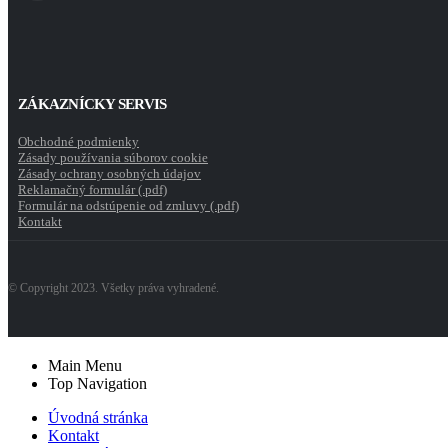
ZÁKAZNÍCKY SERVIS
Obchodné podmienky
Zásady používania súborov cookie
Zásady ochrany osobných údajov
Reklamačný formulár (.pdf)
Formulár na odstúpenie od zmluvy (.pdf)
Kontakt
© Copyright 2023. Všetky práva vyhradené.
Main Menu
Top Navigation
Úvodná stránka
Kontakt