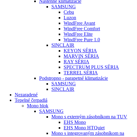
Nástenné klimatizácie
SAMSUNG
Cebu
Luzon
WindFree Avant
WindFree Comfort
WindFree Elite
WindFree Pure 1.0
SINCLAIR
KEYON SÉRIA
MARVIN SÉRIA
RAY SÉRIA
SPECTRUM PLUS SÉRIA
TERREL SÉRIA
Podstropno - parapetné klimatizácie
SAMSUNG
SINCLAIR
Nezaradené
Tepelné čerpadlá
Mono blok
SAMSUNG
Mono s externým zásobníkom na TUV
EHS Mono
EHS Mono HTQuiet
Mono s integrovaným zásobníkom na