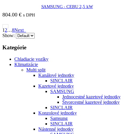
SAMSUNG - CEBU 2,5 kW
804.00
€
s DPH
1
2
…
8
Next
Show:
Kategórie
Chladiacie vozíky
Klimatizácie
Multi split
Kanálové jednotky
SINCLAIR
Kazetové jednotky
SAMSUNG
Jednocestné kazetové jednotky
Štvorcestné kazetové jednotky
SINCLAIR
Konzolové jednotky
Samsung
SINCLAIR
Nástenné jednotky