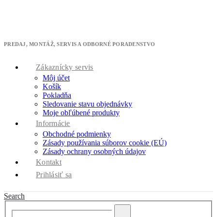
Máme pre Vás skvelú ponuku - získajte 10% zľavu na ktorúkoľvek
klimatizáciu.
* zľavový kód cool10 použite v pokladni
PREDAJ, MONTÁŽ, SERVIS A ODBORNÉ PORADENSTVO
Zákaznícky servis
Môj účet
Košík
Pokladňa
Sledovanie stavu objednávky
Moje obľúbené produkty
Informácie
Obchodné podmienky
Zásady používania súborov cookie (EÚ)
Zásady ochrany osobných údajov
Kontakt
Prihlásiť sa
Search