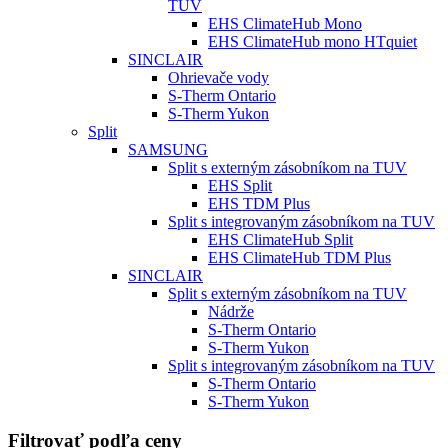
TUV
EHS ClimateHub Mono
EHS ClimateHub mono HTquiet
SINCLAIR
Ohrievače vody
S-Therm Ontario
S-Therm Yukon
Split
SAMSUNG
Split s externým zásobníkom na TUV
EHS Split
EHS TDM Plus
Split s integrovaným zásobníkom na TUV
EHS ClimateHub Split
EHS ClimateHub TDM Plus
SINCLAIR
Split s externým zásobníkom na TUV
Nádrže
S-Therm Ontario
S-Therm Yukon
Split s integrovaným zásobníkom na TUV
S-Therm Ontario
S-Therm Yukon
Filtrovať podľa ceny