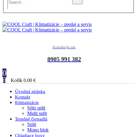
Kontaktujte nás
0905 991 382
0
0
Košík
0.00
€
Úvodná stránka
Kontakt
Klimatizácie
Sólo split
Multi split
Tepelné čerpadlá
Split
Mono blok
Chladiace boxy