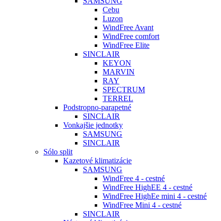
SAMSUNG
Cebu
Luzon
WindFree Avant
WindFree comfort
WindFree Elite
SINCLAIR
KEYON
MARVIN
RAY
SPECTRUM
TERREL
Podstropno-parapetné
SINCLAIR
Vonkajšie jednotky
SAMSUNG
SINCLAIR
Sólo split
Kazetové klimatizácie
SAMSUNG
WindFree 4 - cestné
WindFree HighEE 4 - cestné
WindFree HighEe mini 4 - cestné
WindFree Mini 4 - cestné
SINCLAIR