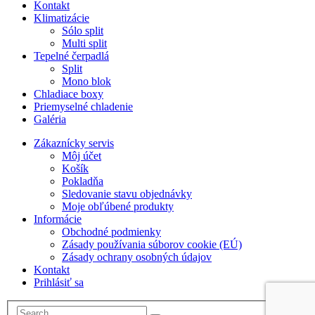
Kontakt
Klimatizácie
Sólo split
Multi split
Tepelné čerpadlá
Split
Mono blok
Chladiace boxy
Priemyselné chladenie
Galéria
Zákaznícky servis
Môj účet
Košík
Pokladňa
Sledovanie stavu objednávky
Moje obľúbené produkty
Informácie
Obchodné podmienky
Zásady používania súborov cookie (EÚ)
Zásady ochrany osobných údajov
Kontakt
Prihlásiť sa