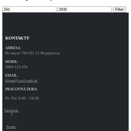
Min
Max
Filter
price
price
KONTAKTY
ADRESA:
Pri mlyne 790 951 15 Mojmírovce
MOBIL:
0904 123 456
EMAIL:
klima@cool-craft.sk
PRACOVNÁ DOBA
Po- Pia/ 9:00 - 18:00
Facebook-
f
Twitter