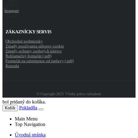
Instagram
ZÁKAZNÍCKY SERVIS
Obchodné podmienky
Zásady používania súborov cookie
Zásady ochrany osobných údajov
Reklamačný formulár (.pdf)
Formulár na odstúpenie od zmluvy (.pdf)
Kontakt
© Copyright 2023. Všetky práva vyhradené.
bol pridaný do košíka.
Pokladňa
Košík
Main Menu
Top Navigation
Úvodná stránka