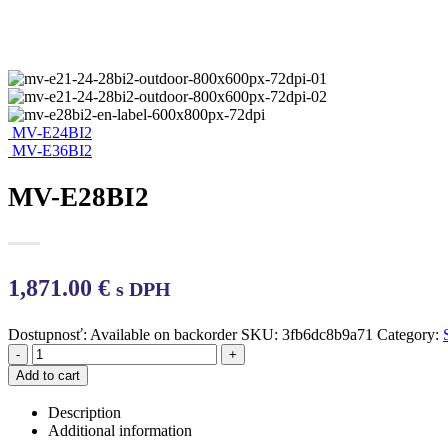
MV-E24BI2
MV-E36BI2
MV-E28BI2
1,871.00
€
s DPH
Dostupnosť:
Available on backorder
SKU:
3fb6dc8b9a71
Category:
-
+
Add to cart
Description
Additional information