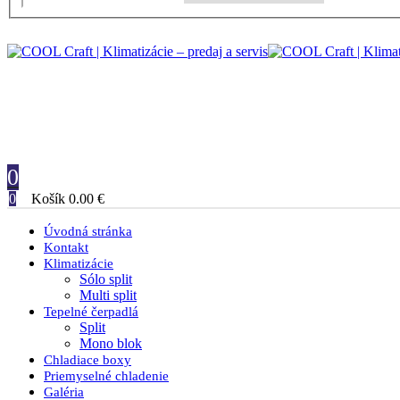
0
0
Košík
0.00
€
Úvodná stránka
Kontakt
Klimatizácie
Sólo split
Multi split
Tepelné čerpadlá
Split
Mono blok
Chladiace boxy
Priemyselné chladenie
Galéria