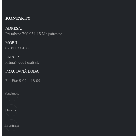
KONTAKTY
ADRESA:
Pri mlyne 790 951 15 Mojmírovce
MOBIL:
0904 123 456
EMAIL:
klima@cool-craft.sk
PRACOVNÁ DOBA
Po- Pia/ 9:00 - 18:00
Facebook-
f
Twitter
Instagram