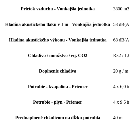
Prietok vzduchu - Vonkajšia jednotka
3800 m3
Hladina akustického tlaku v 1 m - Vonkajšia jednotka
58 dB(A
Hladina akustického výkonu - Vonkajšia jednotka
68 dB(A
Chladivo / množstvo / eq. CO2
R32 / 1,8
Doplnenie chladiva
20 g / m
Potrubie - kvapalina - Priemer
4 x 6,0 
Potrubie - plyn - Priemer
4 x 9,5 
Prednaplnené chladivom na dĺžku potrubia
40 m