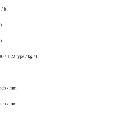
 / h
)
)
0 / 1,22 type / kg / t
inch / mm
inch / mm