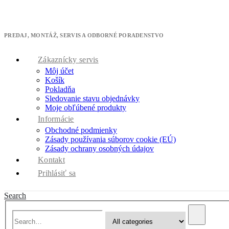
M
* zľavový kód cool10 použite v pokladni
PREDAJ, MONTÁŽ, SERVIS A ODBORNÉ PORADENSTVO
Zákaznícky servis
Môj účet
Košík
Pokladňa
Sledovanie stavu objednávky
Moje obľúbené produkty
Informácie
Obchodné podmienky
Zásady používania súborov cookie (EÚ)
Zásady ochrany osobných údajov
Kontakt
Prihlásiť sa
Search