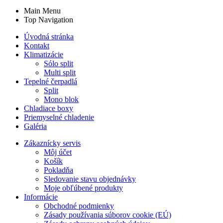
Main Menu
Top Navigation
Úvodná stránka
Kontakt
Klimatizácie
Sólo split
Multi split
Tepelné čerpadlá
Split
Mono blok
Chladiace boxy
Priemyselné chladenie
Galéria
Zákaznícky servis
Môj účet
Košík
Pokladňa
Sledovanie stavu objednávky
Moje obľúbené produkty
Informácie
Obchodné podmienky
Zásady používania súborov cookie (EÚ)