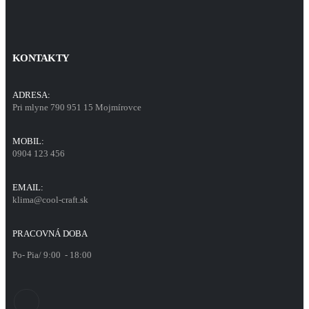
KONTAKTY
ADRESA:
Pri mlyne 790 951 15 Mojmírovce
MOBIL:
0904 123 456
EMAIL:
klima@cool-craft.sk
PRACOVNÁ DOBA
Po- Pia/ 9:00 - 18:00