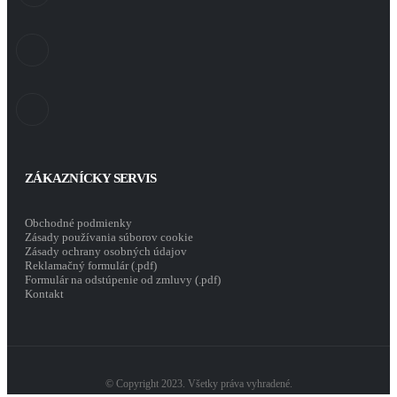
ZÁKAZNÍCKY SERVIS
Obchodné podmienky
Zásady používania súborov cookie
Zásady ochrany osobných údajov
Reklamačný formulár (.pdf)
Formulár na odstúpenie od zmluvy (.pdf)
Kontakt
© Copyright 2023. Všetky práva vyhradené.