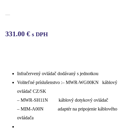
331.00
€
s DPH
Infračervený ovládač dodávaný s jednotkou
Voliteľné príslušenstvo :– MWR-WG00KN káblový
ovládač CZ/SK
– MWR-SH11N káblový dotykový ovládač
– MIM-A00N adaptér na pripojenie káblového
ovládača