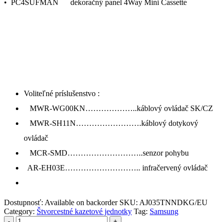
• PC4SUFMAN dekoračný panel 4Way Mini Cassette
Voliteľné príslušenstvo :
MWR-WG00KN………………..káblový ovládač SK/CZ
MWR-SH11N…………………….káblový dotykový
ovládač
MCR-SMD………………………..senzor pohybu
AR-EH03E……………………….. infračervený ovládač
Dostupnosť:
Available on backorder
SKU:
AJ035TNNDKG/EU
Category:
Štvorcestné kazetové jednotky
Tag:
Samsung
-
+