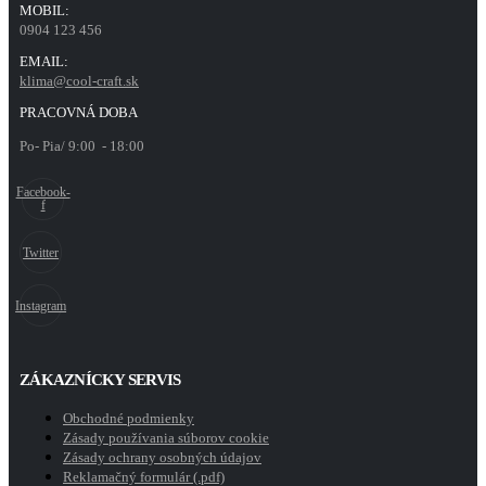
MOBIL:
0904 123 456
EMAIL:
klima@cool-craft.sk
PRACOVNÁ DOBA
Po- Pia/ 9:00 - 18:00
Facebook-
f
Twitter
Instagram
ZÁKAZNÍCKY SERVIS
Obchodné podmienky
Zásady používania súborov cookie
Zásady ochrany osobných údajov
Reklamačný formulár (.pdf)