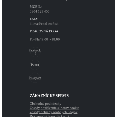
MOBIL:
0904 123 456
EMAIL:
klima@cool-craft.sk
PRACOVNÁ DOBA
Po- Pia/ 9:00 - 18:00
Facebook-
f
Twitter
Instagram
ZÁKAZNÍCKY SERVIS
Obchodné podmienky
Zásady používania súborov cookie
Zásady ochrany osobných údajov
Reklamačný formulár (.pdf)