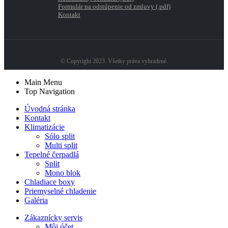
Formulár na odstúpenie od zmluvy (.pdf)
Kontakt
© Copyright 2023. Všetky práva vyhradené.
Main Menu
Top Navigation
Úvodná stránka
Kontakt
Klimatizácie
Sólo split
Multi split
Tepelné čerpadlá
Split
Mono blok
Chladiace boxy
Priemyselné chladenie
Galéria
Zákaznícky servis
Môj účet