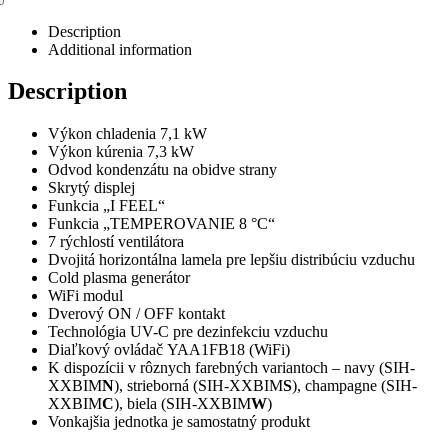
Description
Additional information
Description
Výkon chladenia 7,1 kW
Výkon kúrenia 7,3 kW
Odvod kondenzátu na obidve strany
Skrytý displej
Funkcia „I FEEL“
Funkcia „TEMPEROVANIE 8 °C“
7 rýchlostí ventilátora
Dvojitá horizontálna lamela pre lepšiu distribúciu vzduchu
Cold plasma generátor
WiFi modul
Dverový ON / OFF kontakt
Technológia UV-C pre dezinfekciu vzduchu
Diaľkový ovládač YAA1FB18 (WiFi)
K dispozícii v rôznych farebných variantoch – navy (SIH-
XXBIM
N
), strieborná (SIH-XXBIM
S
), champagne (SIH-
XXBIM
C
), biela (SIH-XXBIM
W
)
Vonkajšia jednotka je samostatný produkt