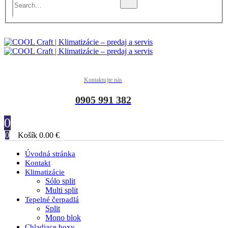
Kontaktujte nás
0905 991 382
0
0
Košík
0.00
€
Úvodná stránka
Kontakt
Klimatizácie
Sólo split
Multi split
Tepelné čerpadlá
Split
Mono blok
Chladiace boxy