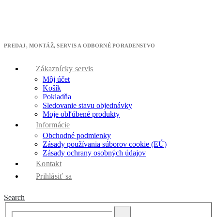
Máme pre Vás skvelú ponuku - získajte 10% zľavu na ktorúkoľvek
klimatizáciu.
* zľavový kód cool10 použite v pokladni
PREDAJ, MONTÁŽ, SERVIS A ODBORNÉ PORADENSTVO
Zákaznícky servis
Môj účet
Košík
Pokladňa
Sledovanie stavu objednávky
Moje obľúbené produkty
Informácie
Obchodné podmienky
Zásady používania súborov cookie (EÚ)
Zásady ochrany osobných údajov
Kontakt
Prihlásiť sa
Search