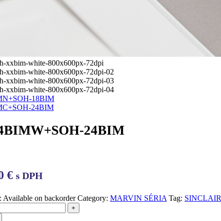
IMN+SOH-18BIM
IMC+SOH-24BIM
24BIMW+SOH-24BIM
00
€
s DPH
:
Available on backorder
Category:
MARVIN SÉRIA
Tag:
SINCLAI
+