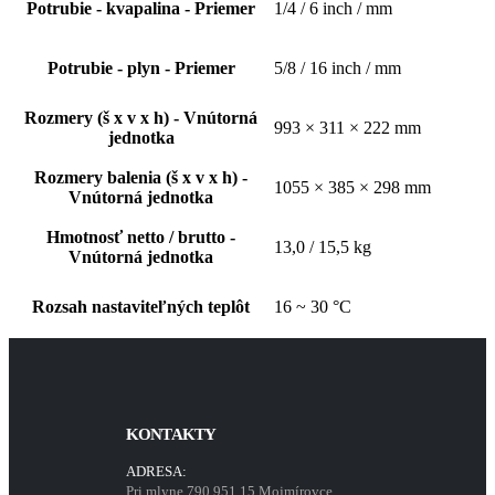
Potrubie - kvapalina - Priemer
1/4 / 6 inch / mm
Potrubie - plyn - Priemer
5/8 / 16 inch / mm
Rozmery (š x v x h) - Vnútorná
993 × 311 × 222 mm
jednotka
Rozmery balenia (š x v x h) -
1055 × 385 × 298 mm
Vnútorná jednotka
Hmotnosť netto / brutto -
13,0 / 15,5 kg
Vnútorná jednotka
Rozsah nastaviteľných teplôt
16 ~ 30 °C
KONTAKTY
ADRESA:
Pri mlyne 790 951 15 Mojmírovce